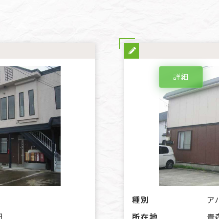
詳細
種別
ア
間
所在地
青