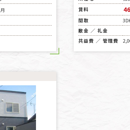
4
賃料
／月
間取
3D
敷金 ／ 礼金
共益費 ／ 管理費
2,