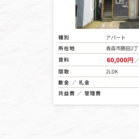
種別
アパート
所在地
青森市勝田2丁
60,000円
賃料
間取
2LDK
敷金 ／ 礼金
共益費 ／ 管理費