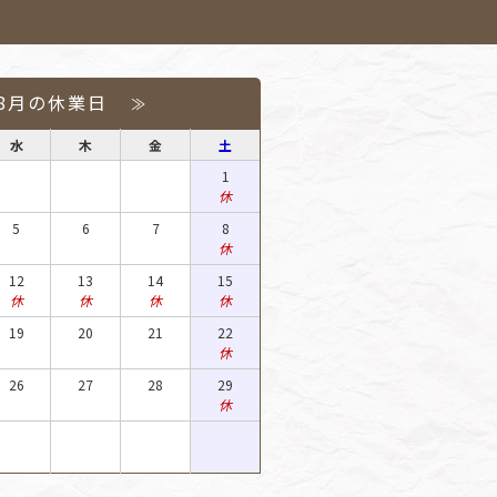
年8月の休業日
≫
水
木
金
土
1
休
5
6
7
8
休
12
13
14
15
休
休
休
休
19
20
21
22
休
26
27
28
29
休