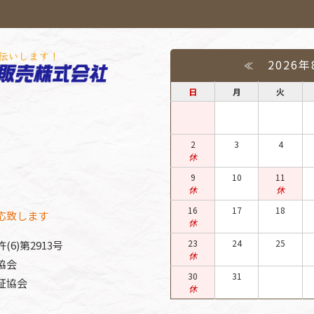
2026
≪
日
月
火
2
3
4
休
9
10
11
休
休
16
17
18
応致します
休
23
24
25
)第2913号
休
協会
30
31
証協会
休