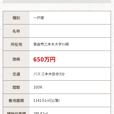
種別
一戸建
名称
所在地
青森市三本木大字川崎
650万円
価格
交通
バス 三本木徒歩3分
間取
10DK
敷地面積
1141.51㎡(公簿)
建物延面積
285.82㎡