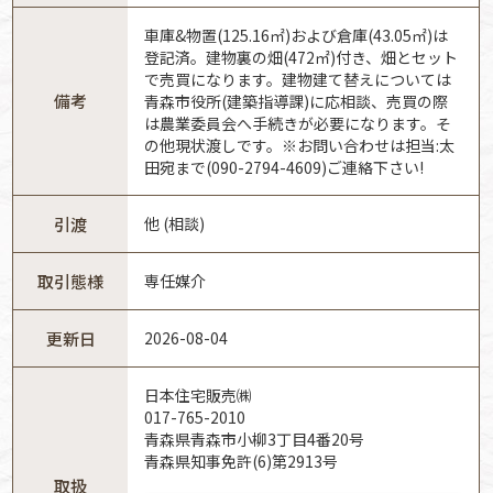
車庫&物置(125.16㎡)および倉庫(43.05㎡)は
登記済。建物裏の畑(472㎡)付き、畑とセット
で売買になります。建物建て替えについては
備考
青森市役所(建築指導課)に応相談、売買の際
は農業委員会へ手続きが必要になります。そ
の他現状渡しです。※お問い合わせは担当:太
田宛まで(090-2794-4609)ご連絡下さい!
引渡
他 (相談)
取引態様
専任媒介
更新日
2026-08-04
日本住宅販売㈱
017-765-2010
青森県青森市小柳3丁目4番20号
青森県知事免許(6)第2913号
取扱