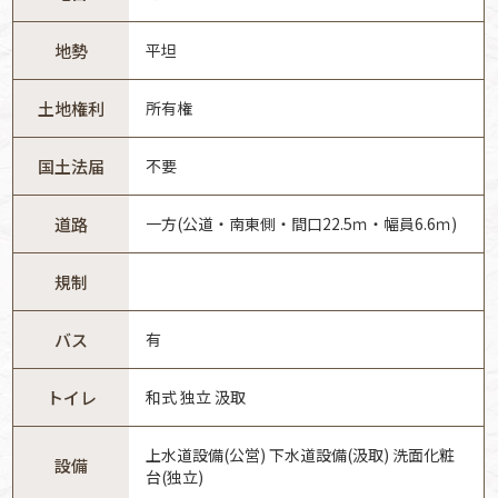
地勢
平坦
土地権利
所有権
国土法届
不要
道路
一方(公道・南東側・間口22.5ｍ・幅員6.6ｍ)
規制
バス
有
トイレ
和式 独立 汲取
上水道設備(公営) 下水道設備(汲取) 洗面化粧
設備
台(独立)