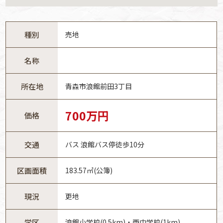
種別
売地
名称
所在地
青森市浪館前田3丁目
700万円
価格
交通
バス 浪館バス停徒歩10分
区画面積
183.57㎡(公簿)
現況
更地
学区
浪館小学校(0.5km)・西中学校(1km)