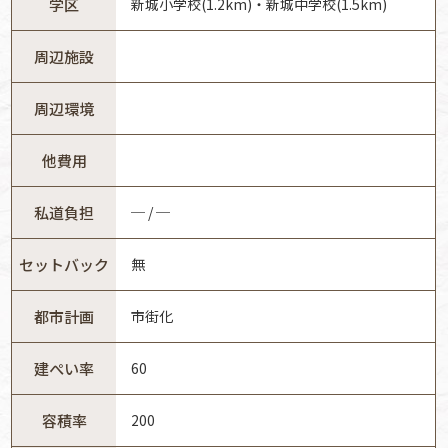
学区
新城小学校(1.2km)・新城中学校(1.5km)
周辺施設
周辺環境
他費用
私道負担
─ / ─
セットバック
無
都市計画
市街化
建ぺい率
60
容積率
200